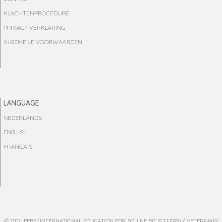
KLACHTENPROCEDURE
PRIVACY VERKLARING
ALGEMENE VOORWAARDEN
LANGUAGE
NEDERLANDS
ENGLISH
FRANÇAIS
© 2017 IEEBF (INTERNATIONAL EDUCATION FOR EQUINE BIT FITTERS) / VETERINAIR