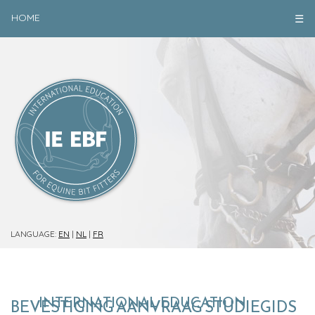
HOME
☰
LANGUAGE:
EN
|
NL
|
FR
INTERNATIONAL EDUCATION
BEVESTIGING AANVRAAG STUDIEGIDS