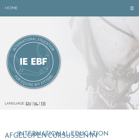
HOME
☰
LANGUAGE:
EN
|
NL
|
FR
INTERNATIONAL EDUCATION
AFGELOPEN CURSUSSEN IN