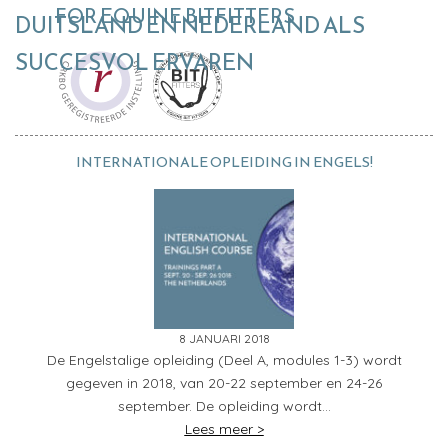
FOR EQUINE BITFITTERS
DUITSLAND EN NEDERLAND ALS
SUCCESVOL ERVAREN
INTERNATIONALE OPLEIDING IN ENGELS!
8 JANUARI 2018
De Engelstalige opleiding (Deel A, modules 1-3) wordt
gegeven in 2018, van 20-22 september en 24-26
september. De opleiding wordt…
Lees meer >