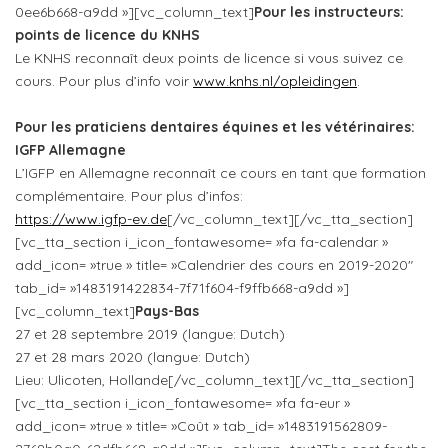
0ee6b668-a9dd »][vc_column_text]
Pour les instructeurs:
points de licence du KNHS
Le KNHS reconnaît deux points de licence si vous suivez ce
cours. Pour plus d’info voir
www.knhs.nl/opleidingen
.
Pour les praticiens dentaires équines et les vétérinaires:
IGFP Allemagne
L’IGFP en Allemagne reconnaît ce cours en tant que formation
complémentaire. Pour plus d’infos:
https://www.igfp-ev.de
[/vc_column_text][/vc_tta_section]
[vc_tta_section i_icon_fontawesome= »fa fa-calendar »
add_icon= »true » title= »Calendrier des cours en 2019-2020″
tab_id= »1483191422834-7f71f604-f9ffb668-a9dd »]
[vc_column_text]
Pays-Bas
27 et 28 septembre 2019 (langue: Dutch)
27 et 28 mars 2020 (langue: Dutch)
Lieu: Ulicoten, Hollande[/vc_column_text][/vc_tta_section]
[vc_tta_section i_icon_fontawesome= »fa fa-eur »
add_icon= »true » title= »Coût » tab_id= »1483191562809-