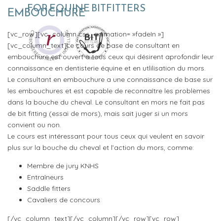
FOR EQUINE BITFITTERS
EMBOUCHURE
[vc_row][vc_column css_animation= »fadeIn »]
[vc_column_text]Le cours de base de consultant en
embouchure est ouvert à tous ceux qui désirent aprofondir leur
connaissance en dentisterie équine et en utlilisation du mors.
Le consultant en embouchure a une connaissance de base sur
les embouchures et est capable de reconnaître les problèmes
dans la bouche du cheval. Le consultant en mors ne fait pas
de bit fitting (essai de mors), mais sait juger si un mors
convient ou non.
Le cours est intéressant pour tous ceux qui veulent en savoir
plus sur la bouche du cheval et l’action du mors, comme:
Membre de jury KNHS
Entraîneurs
Saddle fitters
Cavaliers de concours
[/vc_column_text][/vc_column][/vc_row][vc_row]