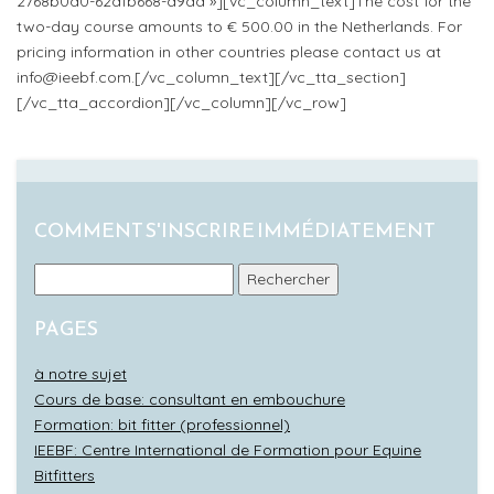
2768b0a0-62dfb668-a9dd »][vc_column_text]The cost for the
two-day course amounts to € 500.00 in the Netherlands. For
pricing information in other countries please contact us at
info@ieebf.com
.[/vc_column_text][/vc_tta_section]
[/vc_tta_accordion][/vc_column][/vc_row]
COMMENT S'INSCRIRE IMMÉDIATEMENT
Rechercher :
PAGES
à notre sujet
Cours de base: consultant en embouchure
Formation: bit fitter (professionnel)
IEEBF: Centre International de Formation pour Equine
Bitfitters