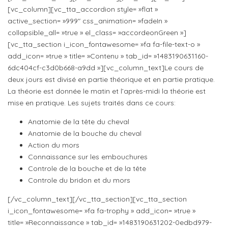
[vc_column][vc_tta_accordion style= »flat »
active_section= »999″ css_animation= »fadeIn »
collapsible_all= »true » el_class= »accordeonGreen »]
[vc_tta_section i_icon_fontawesome= »fa fa-file-text-o »
add_icon= »true » title= »Contenu » tab_id= »1483190631160-
6dc404cf-c3d0b668-a9dd »][vc_column_text]Le cours de
deux jours est divisé en partie théorique et en partie pratique.
La théorie est donnée le matin et l’après-midi la théorie est
mise en pratique. Les sujets traités dans ce cours:
Anatomie de la tête du cheval
Anatomie de la bouche du cheval
Action du mors
Connaissance sur les embouchures
Controle de la bouche et de la tête
Controle du bridon et du mors
[/vc_column_text][/vc_tta_section][vc_tta_section
i_icon_fontawesome= »fa fa-trophy » add_icon= »true »
title= »Reconnaissance » tab_id= »1483190631202-0edbd979-