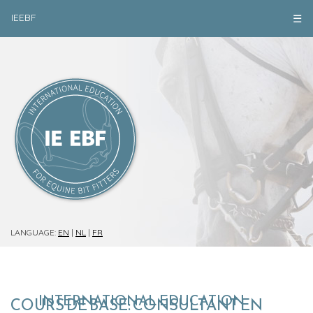
IEEBF
☰
LANGUAGE:
EN
|
NL
|
FR
INTERNATIONAL EDUCATION
COURS DE BASE: CONSULTANT EN