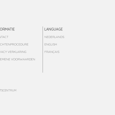
FORMATIE
LANGUAGE
NTACT
NEDERLANDS
ACHTENPROCEDURE
ENGLISH
VACY VERKLARING
FRANÇAIS
GEMENE VOORWAARDEN
BITSCENTRUM