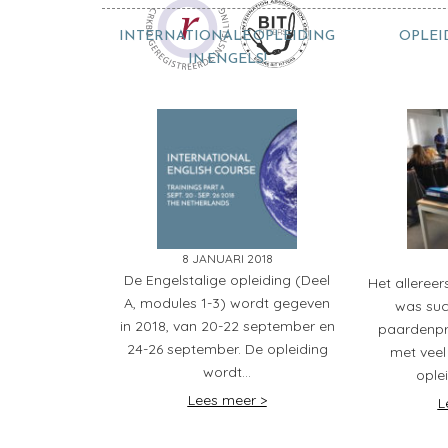
INTERNATIONALE OPLEIDING
OPLEI
IN ENGELS!
8 JANUARI 2018
De Engelstalige opleiding (Deel
Het allereer
A, modules 1-3) wordt gegeven
was suc
in 2018, van 20-22 september en
paardenpr
24-26 september. De opleiding
met veel
wordt…
ople
Lees meer >
L